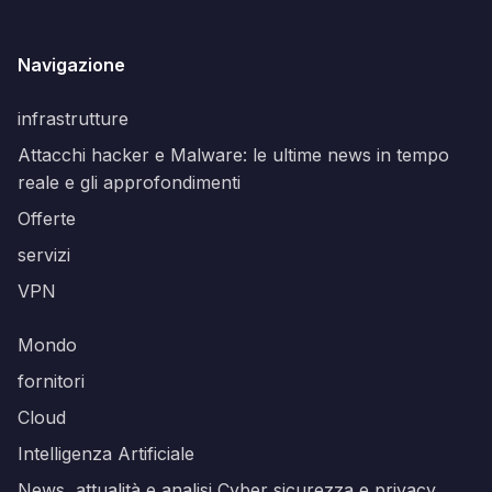
Navigazione
infrastrutture
Attacchi hacker e Malware: le ultime news in tempo
reale e gli approfondimenti
Offerte
servizi
VPN
Mondo
fornitori
Cloud
Intelligenza Artificiale
News, attualità e analisi Cyber sicurezza e privacy