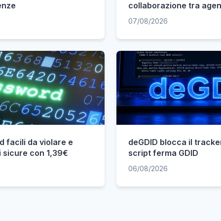
enze
collaborazione tra agent
07/08/2026
facili da violare e
deGDID blocca il tracke
 sicure con 1,39€
script ferma GDID
06/08/2026