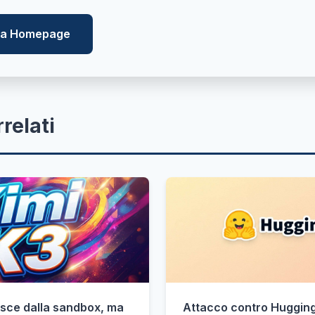
lla Homepage
rrelati
sce dalla sandbox, ma
Attacco contro Hugging