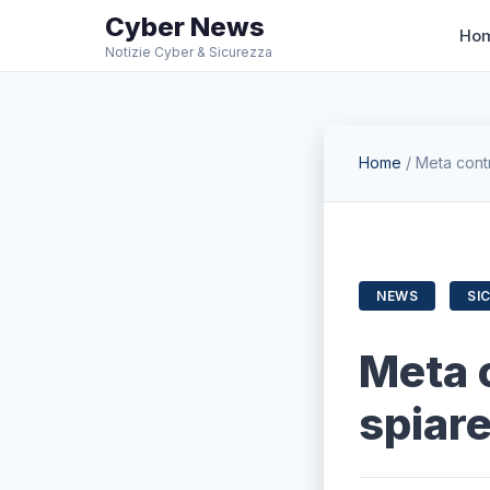
Cyber News
Ho
Notizie Cyber & Sicurezza
Home
/
Meta contr
NEWS
SI
Meta c
spiar