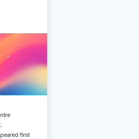
ntre
.
eared first