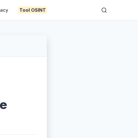
vacy
Tool OSINT
 e