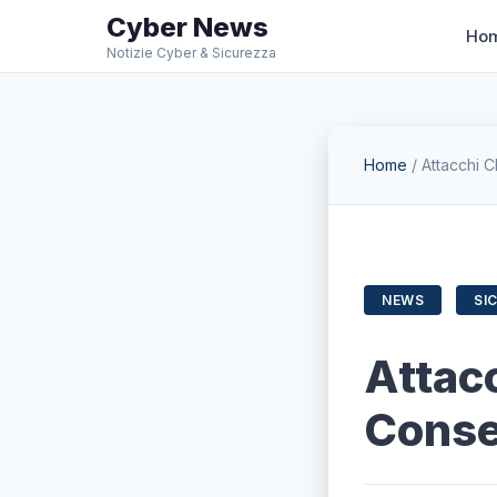
Cyber News
Ho
Notizie Cyber & Sicurezza
Home
/
Attacchi 
NEWS
SI
Attac
Conse