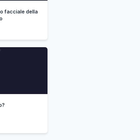
to facciale della
to
o?