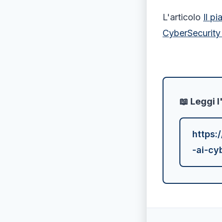
L'articolo
Il p
CyberSecurity 
📖 Leggi l
https:
-ai-cy