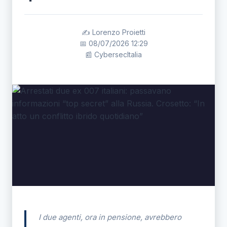
✍️ Lorenzo Proietti
📅 08/07/2026 12:29
📰 CybersecItalia
I due agenti, ora in pensione, avrebbero