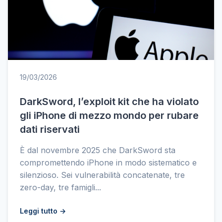
19/03/2026
DarkSword, l’exploit kit che ha violato
gli iPhone di mezzo mondo per rubare
dati riservati
È dal novembre 2025 che DarkSword sta
compromettendo iPhone in modo sistematico e
silenzioso. Sei vulnerabilità concatenate, tre
zero-day, tre famigli...
Leggi tutto →