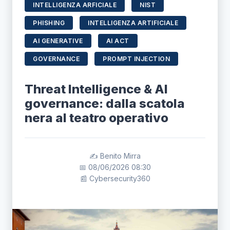
INTELLIGENZA ARFICIALE
NIST
PHISHING
INTELLIGENZA ARTIFICIALE
AI GENERATIVE
AI ACT
GOVERNANCE
PROMPT INJECTION
Threat Intelligence & AI
governance: dalla scatola
nera al teatro operativo
✍️ Benito Mirra
📅 08/06/2026 08:30
📰 Cybersecurity360