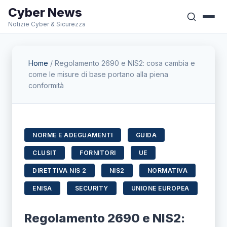
Cyber News
Notizie Cyber & Sicurezza
Home
/
Regolamento 2690 e NIS2: cosa cambia e
come le misure di base portano alla piena
conformità
NORME E ADEGUAMENTI
GUIDA
CLUSIT
FORNITORI
UE
DIRETTIVA NIS 2
NIS2
NORMATIVA
ENISA
SECURITY
UNIONE EUROPEA
Regolamento 2690 e NIS2: