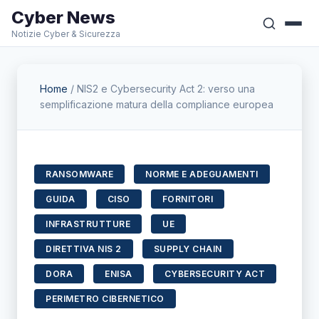
Cyber News
Notizie Cyber & Sicurezza
Home
/
NIS2 e Cybersecurity Act 2: verso una
semplificazione matura della compliance europea
RANSOMWARE
NORME E ADEGUAMENTI
GUIDA
CISO
FORNITORI
INFRASTRUTTURE
UE
DIRETTIVA NIS 2
SUPPLY CHAIN
DORA
ENISA
CYBERSECURITY ACT
PERIMETRO CIBERNETICO