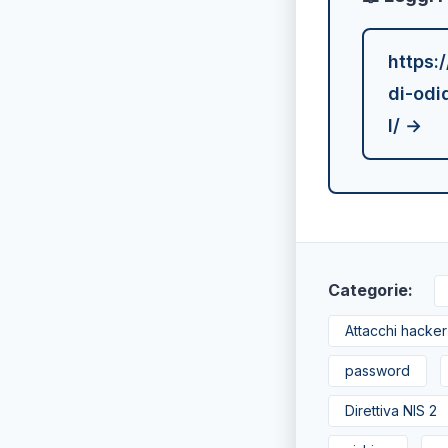
https:
di-odi
l/ →
Categorie:
Attacchi hacker
password
Direttiva NIS 2