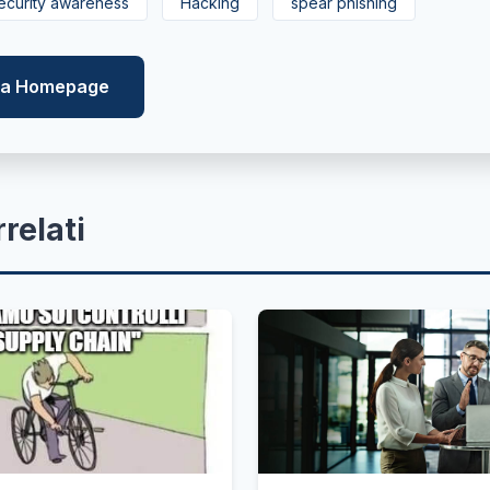
ecurity awareness
Hacking
spear phishing
lla Homepage
rrelati