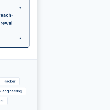
reach-
irewal
Hacker
al engineering
vel