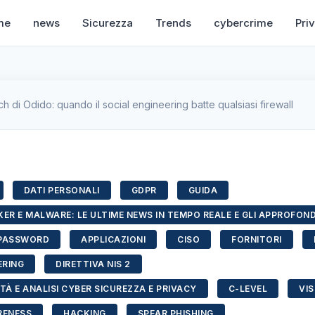
me
news
Sicurezza
Trends
cybercrime
Pri
h di Odido: quando il social engineering batte qualsiasi firewall
DATI PERSONALI
GDPR
GUIDA
ER E MALWARE: LE ULTIME NEWS IN TEMPO REALE E GLI APPROFON
PASSWORD
APPLICAZIONI
CISO
FORNITORI
ERING
DIRETTIVA NIS 2
TÀ E ANALISI CYBER SICUREZZA E PRIVACY
C-LEVEL
VIS
RENESS
HACKING
SPEAR PHISHING