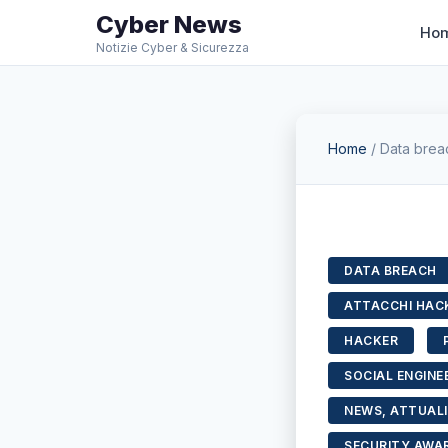
Cyber News
Ho
Notizie Cyber & Sicurezza
Home
/
Data breac
DATA BREACH
ATTACCHI HACK
HACKER
SOCIAL ENGINE
NEWS, ATTUALI
SECURITY AWA