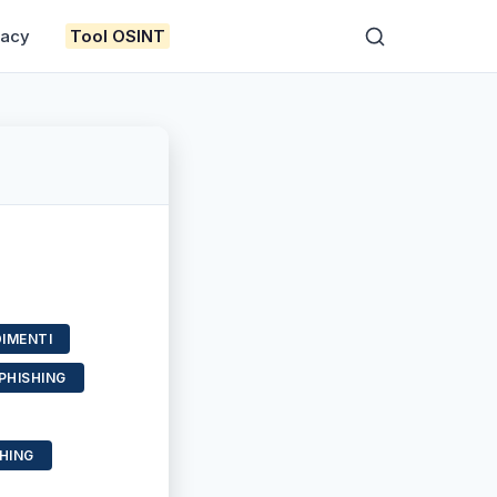
vacy
Tool OSINT
DIMENTI
PHISHING
HING