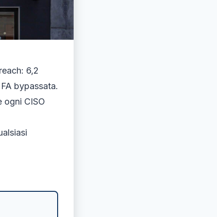
reach: 6,2
 MFA bypassata.
he ogni CISO
alsiasi