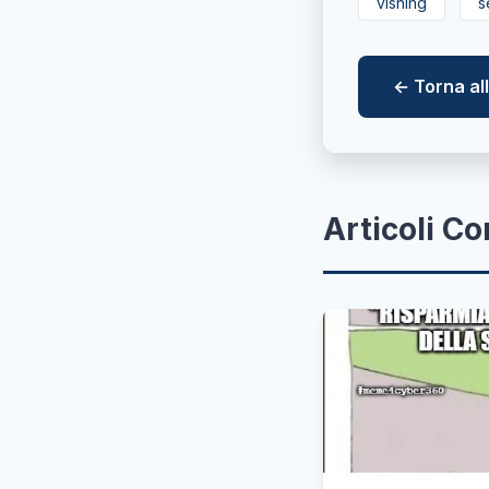
vishing
s
← Torna a
Articoli Co