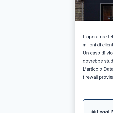
L’operatore te
milioni di cli
Un caso di vio
dovrebbe stud
L'articolo Dat
firewall provi
📖 Leggi l