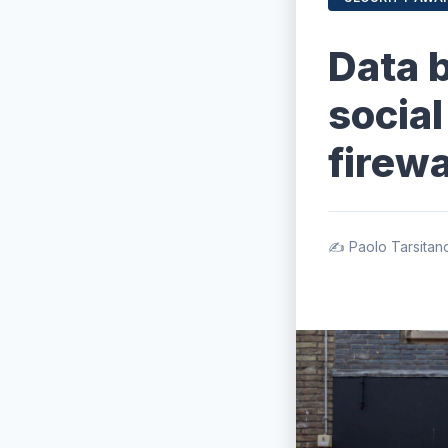
Data b
social
firewa
✍️ Paolo Tarsitan