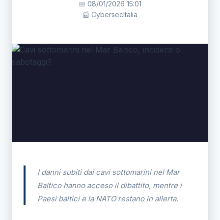
📅 08/01/2026 15:01
📰 CybersecItalia
I danni subiti dai cavi sottomarini nel Mar
Baltico hanno acceso il dibattito, mentre i
Paesi baltici e la NATO restano in allerta.