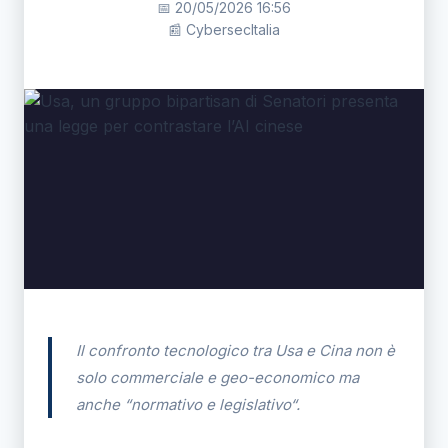
📅 20/05/2026 16:56
📰 CybersecItalia
Il confronto tecnologico tra Usa e Cina non è
solo commerciale e geo-economico ma
anche “
normativo
e
legislativo
“.