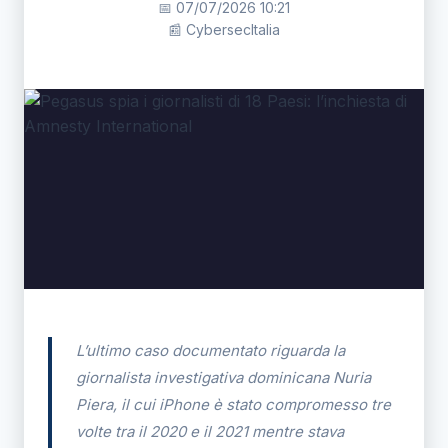
📅 07/07/2026 10:21
📰 CybersecItalia
L’ultimo caso documentato riguarda la
giornalista investigativa dominicana Nuria
Piera, il cui iPhone è stato compromesso tre
volte tra il 2020 e il 2021 mentre stava